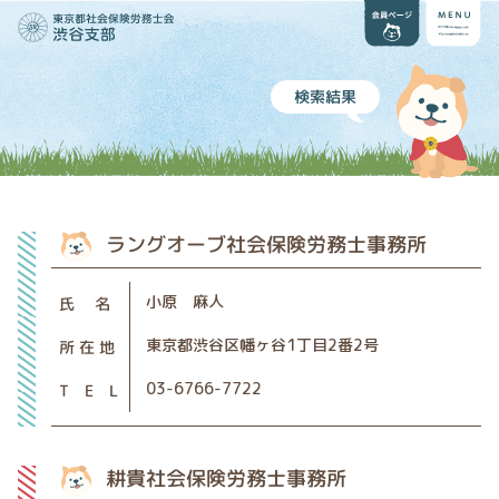
検索結果
ラングオーブ社会保険労務士事務所
小原 麻人
氏 名
東京都渋谷区幡ヶ谷1丁目2番2号
所 在 地
03-6766-7722
T E L
耕貴社会保険労務士事務所